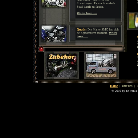
Erwartungen. Es macht einfach
Spaß damit zu fahren.
Weiter lesen.....
Quads:
Die Marke SMC hat sich
bei Quadfahrern etabliert.
Weiter
lesen.....
W
l
Home
|
über uns
|
© 2010 by nc-tronix